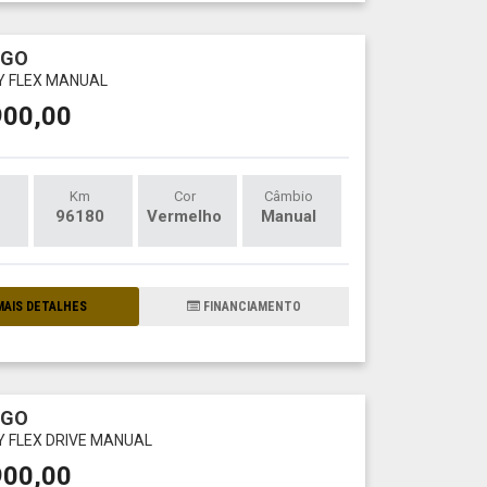
RGO
LY FLEX MANUAL
900,00
Km
Cor
Câmbio
96180
Vermelho
Manual
AIS DETALHES
FINANCIAMENTO
RGO
LY FLEX DRIVE MANUAL
900,00