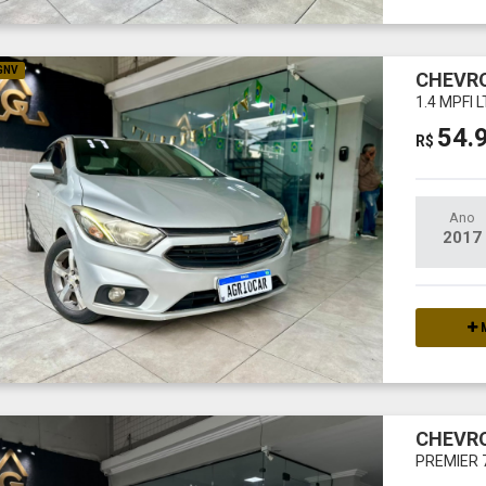
 GNV
CHEVRO
1.4 MPFI 
54.
R$
Ano
2017
M
CHEVRO
PREMIER 