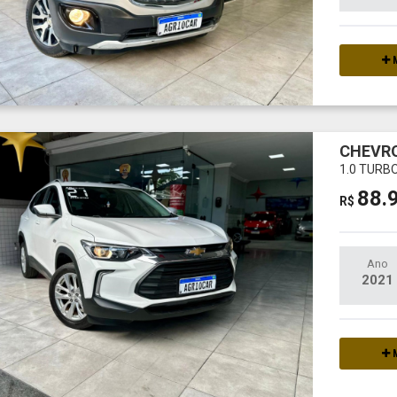
M
CHEVR
1.0 TURB
88.
R$
Ano
2021
M