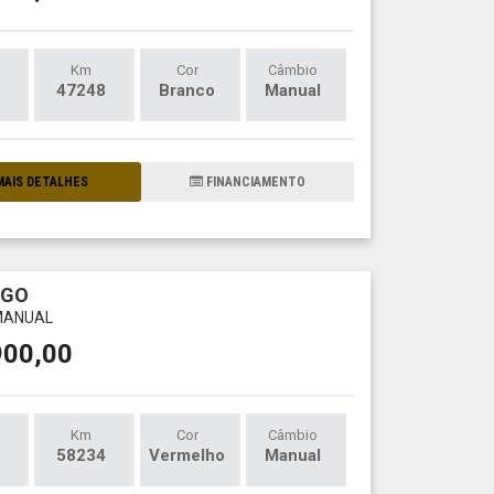
Km
Cor
Câmbio
47248
Branco
Manual
AIS DETALHES
FINANCIAMENTO
RGO
 MANUAL
900,00
Km
Cor
Câmbio
58234
Vermelho
Manual