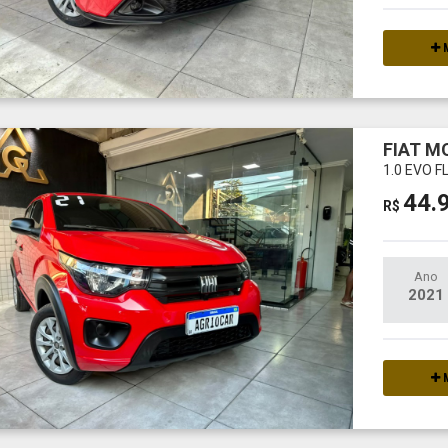
M
FIAT M
1.0 EVO F
44.
R$
Ano
2021
M