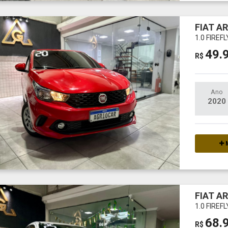
FIAT A
1.0 FIREF
49.
R$
Ano
2020
M
FIAT A
1.0 FIREF
68.
R$