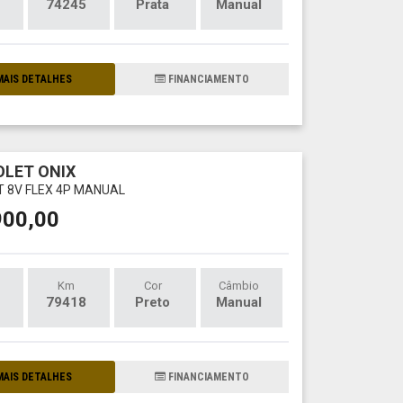
74245
Prata
Manual
AIS DETALHES
FINANCIAMENTO
LET ONIX
LT 8V FLEX 4P MANUAL
900,00
Km
Cor
Câmbio
79418
Preto
Manual
AIS DETALHES
FINANCIAMENTO