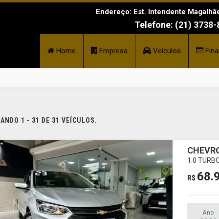
Endereço: Est. Intendente Magalhãe
Telefone: (21) 3738
Home
Empresa
Veículos
Fina
NDO 1 - 31 DE 31 VEÍCULOS.
CHEVRO
1.0 TURB
68.
R$
Ano