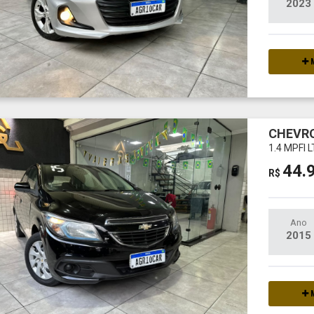
2023
M
CHEVRO
1.4 MPFI 
44.
R$
Ano
2015
M