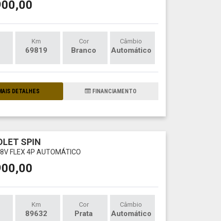
900,00
Km
Cor
Câmbio
69819
Branco
Automático
AIS DETALHES
FINANCIAMENTO
LET SPIN
V 8V FLEX 4P AUTOMÁTICO
900,00
Km
Cor
Câmbio
89632
Prata
Automático