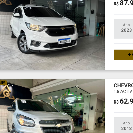
87.
R$
Ano
2023
M
 GNV
CHEVRO
1.8 ACTI
62.
R$
Ano
2018