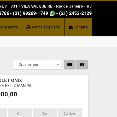
s, nº 731 - VILA VALQUEIRE - Rio de Janeiro - RJ
-8786
- (21) 99269-1749
- (21) 2453-2129
nciamento
Venda seu Carro
Contato
Ordenar por
Toggle Dropdown
LET ONIX
O FLEX LTZ MANUAL
900,00
Km
Cor
Câmbio