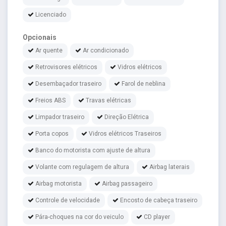
Licenciado
Opcionais
Ar quente
Ar condicionado
Retrovisores elétricos
Vidros elétricos
Desembaçador traseiro
Farol de neblina
Freios ABS
Travas elétricas
Limpador traseiro
Direção Elétrica
Porta copos
Vidros elétricos Traseiros
Banco do motorista com ajuste de altura
Volante com regulagem de altura
Airbag laterais
Airbag motorista
Airbag passageiro
Controle de velocidade
Encosto de cabeça traseiro
Pára-choques na cor do veiculo
CD player